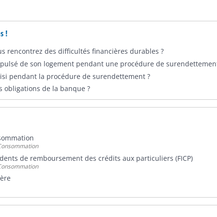
s !
us rencontrez des difficultés financières durables ?
xpulsé de son logement pendant une procédure de surendettement
aisi pendant la procédure de surendettement ?
s obligations de la banque ?
nsommation
- Consommation
idents de remboursement des crédits aux particuliers (FICP)
- Consommation
ière