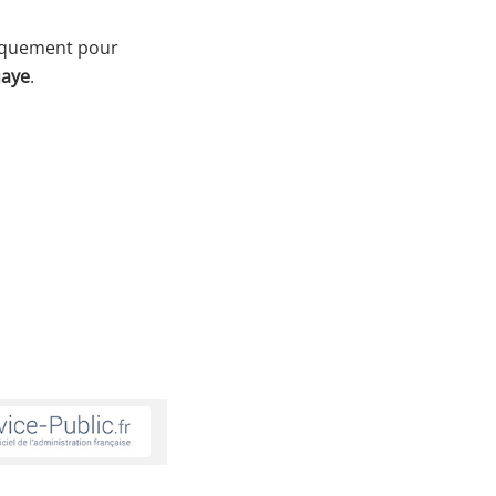
quement pour
uaye
.