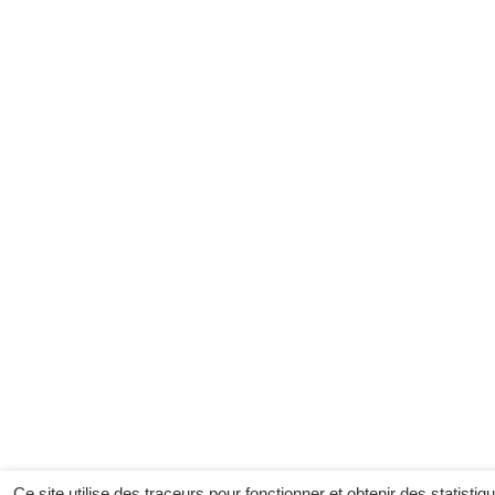
Ce site utilise des traceurs pour fonctionner et obtenir des statistiq