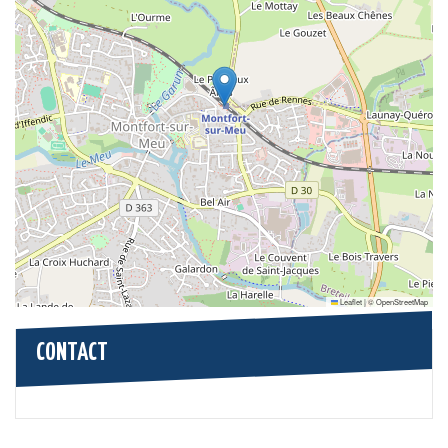
Leaflet
|
©
OpenStreetMap
CONTACT