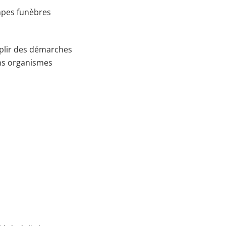
mpes funèbres
mplir des démarches
ins organismes