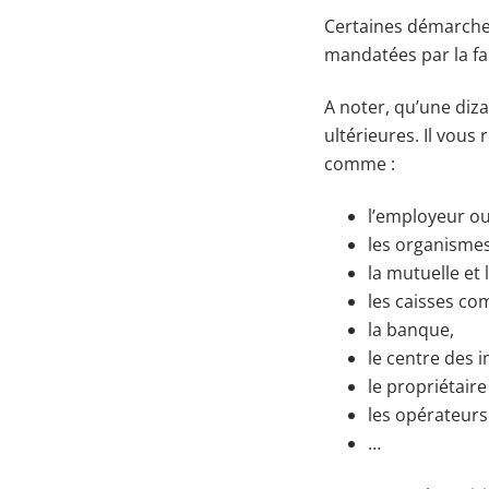
Certaines démarches
mandatées par la fam
A noter, qu’une diz
ultérieures. Il vou
comme :
l’employeur ou
les organismes
la mutuelle et 
les caisses co
la banque,
le centre des 
le propriétair
les opérateurs 
…