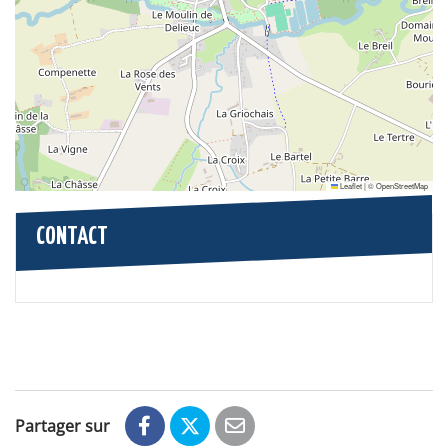
Leaflet
|
©
OpenStreetMap
CONTACT
Partager sur